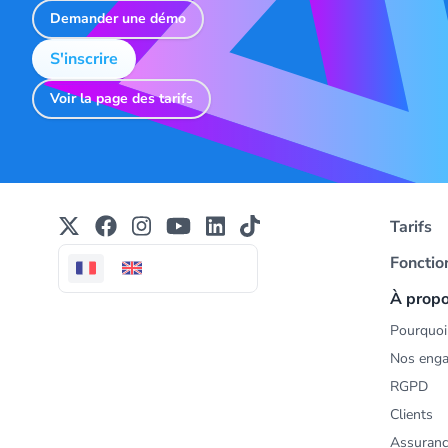
Demander une démo
S'inscrire
Voir la page des tarifs
Tarifs
Fonctio
À prop
Pourquoi 
Nos eng
RGPD
Clients
Assuranc