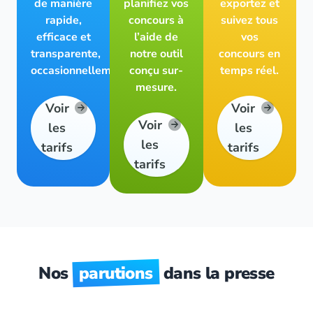
de manière
planifiez vos
exportez et
rapide,
concours à
suivez tous
efficace et
l’aide de
vos
transparente,
notre outil
concours en
occasionnellement.
conçu sur-
temps réel.
mesure.
Voir
Voir
Voir
les
les
les
tarifs
tarifs
tarifs
Nos
parutions
dans la presse