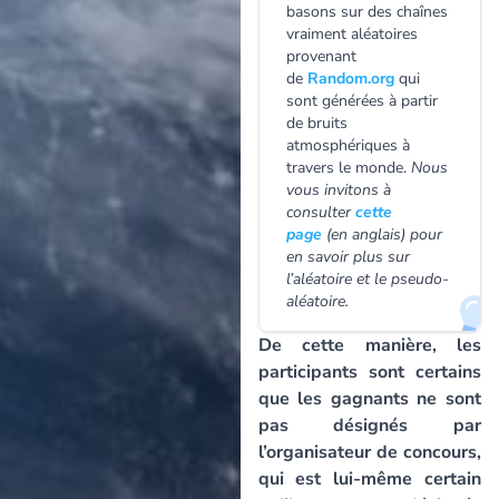
basons sur des chaînes
vraiment aléatoires
provenant
de
Random.org
qui
sont générées à partir
de bruits
atmosphériques à
travers le monde.
Nous
vous invitons à
consulter
cette
page
(en anglais) pour
en savoir plus sur
l’aléatoire et le pseudo-
aléatoire.
De cette manière, les
participants sont certains
que les gagnants ne sont
pas désignés par
l’organisateur de concours,
qui est lui-même certain