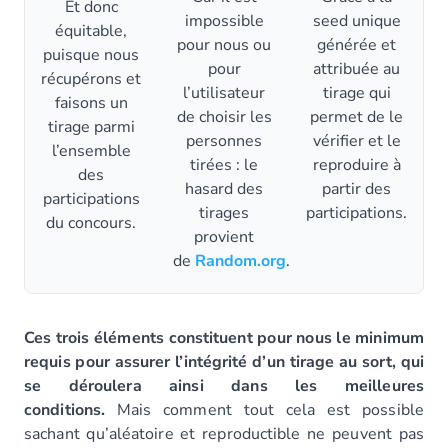
Et donc
impossible
seed unique
équitable,
pour nous ou
générée et
puisque nous
pour
attribuée au
récupérons et
l’utilisateur
tirage qui
faisons un
de choisir les
permet de le
tirage parmi
personnes
vérifier et le
l’ensemble
tirées : le
reproduire à
des
hasard des
partir des
participations
tirages
participations.
du concours.
provient
de
Random.org
.
Ces trois éléments constituent pour nous le minimum
requis pour assurer l’intégrité d’un tirage au sort, qui
se déroulera ainsi dans les meilleures
conditions.
Mais comment tout cela est possible
sachant qu’aléatoire et reproductible ne peuvent pas