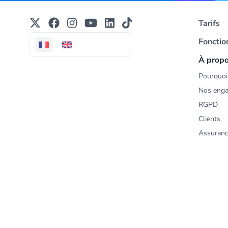
Tarifs
Fonctio
À prop
Pourquoi 
Nos eng
RGPD
Clients
Assuranc