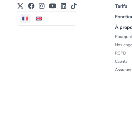
Tarifs
Fonctio
À prop
Pourquoi 
Nos eng
RGPD
Clients
Assuranc