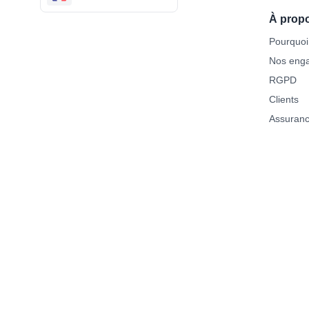
À prop
Pourquoi
Nos eng
RGPD
Clients
Assuran