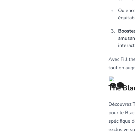
Ou enco
équitab
Booste
amusant
interact
Avec Fill th
tout en augm
The Blac
Découvrez
T
pour le Blac
spécifique d
exclusive su