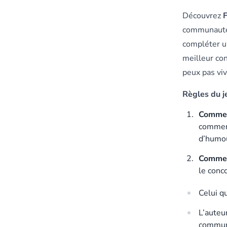
Découvrez
F
communauté 
compléter u
meilleur con
peux pas viv
Règles du je
Comment
commenta
d’humour
Commen
le conco
Celui qu
L’auteu
communa