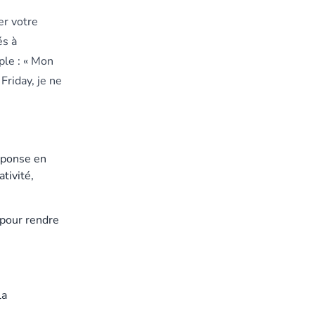
er votre
és à
le : « Mon
Friday, je ne
éponse en
tivité,
 pour rendre
la