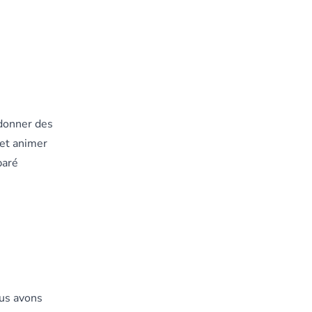
 donner des
 et animer
paré
us avons