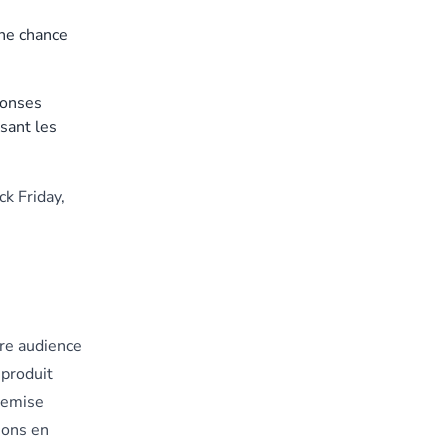
une chance
éponses
sant les
ck Friday,
tre audience
 produit
 remise
ions en