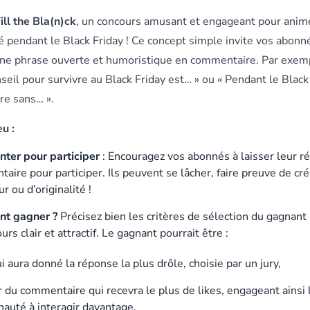
ill the Bla(n)ck
, un concours amusant et engageant pour anim
pendant le Black Friday ! Ce concept simple invite vos abonn
ne phrase ouverte et humoristique en commentaire. Par exemp
seil pour survivre au Black Friday est… » ou « Pendant le Black 
re sans… ».
u :
er pour participer
: Encouragez vos abonnés à laisser leur r
ire pour participer. Ils peuvent se lâcher, faire preuve de créa
 ou d’originalité !
t gagner ?
Précisez bien les critères de sélection du gagnant
urs clair et attractif. Le gagnant pourrait être :
i aura donné la réponse la plus drôle, choisie par un jury,
r du commentaire qui recevra le plus de likes, engageant ainsi 
uté à interagir davantage,