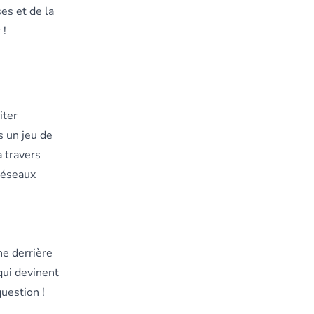
es et de la
 !
iter
s un jeu de
à travers
réseaux
he derrière
qui devinent
question !