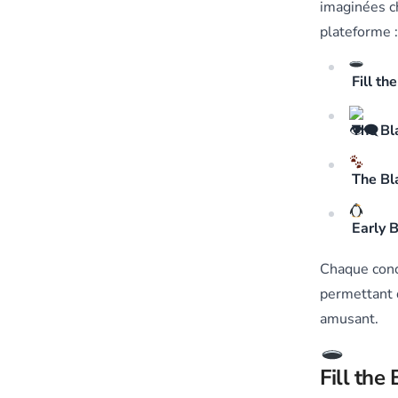
imaginées c
plateforme :
Fill th
The Bl
The Bl
Early 
Chaque con
permettant 
amusant.
Fill the