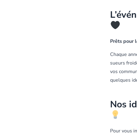
L’évé
Prêts pour l
Chaque anné
sueurs froi
vos communa
quelques id
Nos i
Pour vous in