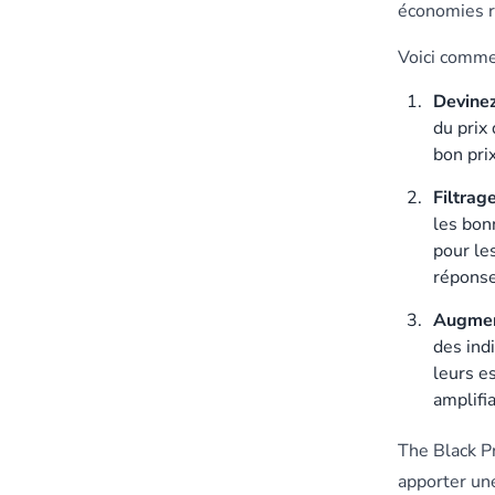
économies r
Voici commen
Devinez
du prix 
bon prix
Filtrag
les bon
pour les
réponse
Augmen
des ind
leurs e
amplifi
The Black Pr
apporter une