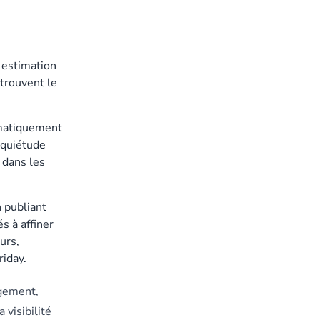
 estimation
 trouvent le
tomatiquement
inquiétude
 dans les
n publiant
s à affiner
urs,
riday.
agement,
visibilité